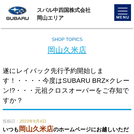
スバル中四国株式会社
toggle
naviga
岡山エリア
SHOP TOPICS
岡山久米店
遂にレイバック先行予約開始しま
す！・・・・今度はSUBARU BRZ×クレー
ン!?・・・元祖クロスオーバーをご存知で
すか？
投稿日：
2023年9月4日
岡山久米店
いつも
のホームページにお越しいただ