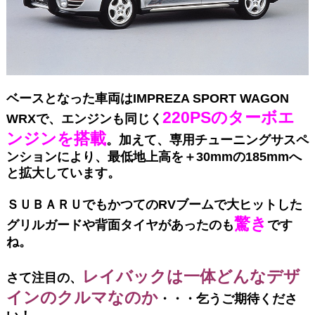
ベースとなった車両はIMPREZA SPORT WAGON
220PSのターボエ
WRXで、エンジンも同じく
ンジンを搭載
。加えて、専用チューニングサスペ
ンションにより、最低地上高を＋30mmの185mmへ
と拡大しています。
ＳＵＢＡＲＵでもかつてのRVブームで大ヒットした
驚き
グリルガードや背面タイヤがあったのも
です
ね。
レイバックは一体どんなデザ
さて注目の、
インのクルマなのか
・・・乞うご期待くださ