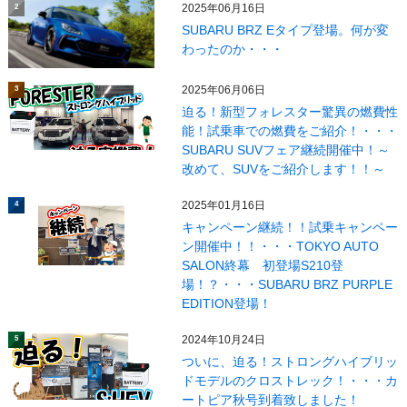
2025年06月16日
2
SUBARU BRZ Eタイプ登場。何が変
わったのか・・・
2025年06月06日
3
迫る！新型フォレスター驚異の燃費性
能！試乗車での燃費をご紹介！・・・
SUBARU SUVフェア継続開催中！～
改めて、SUVをご紹介します！！～
2025年01月16日
4
キャンペーン継続！！試乗キャンペー
ン開催中！！・・・TOKYO AUTO
SALON終幕 初登場S210登
場！？・・・SUBARU BRZ PURPLE
EDITION登場！
2024年10月24日
5
ついに、迫る！ストロングハイブリッ
ドモデルのクロストレック！・・・カ
ートピア秋号到着致しました！