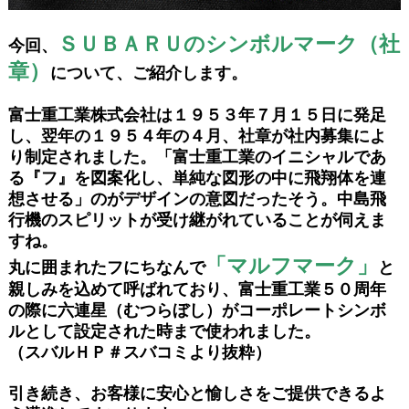
ＳＵＢＡＲＵのシンボルマーク（社
今回、
章）
について、ご紹介します。
富士重工業株式会社は１９５３年７月１５日に発足
し、翌年の１９５４年の４月、社章が社内募集によ
り制定されました。「富士重工業のイニシャルであ
る『フ』を図案化し、単純な図形の中に飛翔体を連
想させる」のがデザインの意図だったそう。中島飛
行機のスピリットが受け継がれていることが伺えま
すね。
「マルフマーク」
丸に囲まれたフにちなんで
と
親しみを込めて呼ばれており、富士重工業５０周年
の際に六連星（むつらぼし）がコーポレートシンボ
ルとして設定された時まで使われました。
（スバルＨＰ＃スバコミより抜粋）
引き続き、お客様に安心と愉しさをご提供できるよ