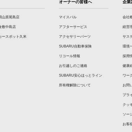
オーナーの皆様へ
企業
岡山原尾島店
マイスバル
会社
倉敷中島店
アフターサービス
経営
カースポット久米
アクセサリーパーツ
サス
SUBARU自動車保険
環境
リコール情報
採用
お引越しのご連絡
健康
SUBARU安心ほっとライン
ワー
所有権解除について
お問
プラ
クッ
ソー
お客