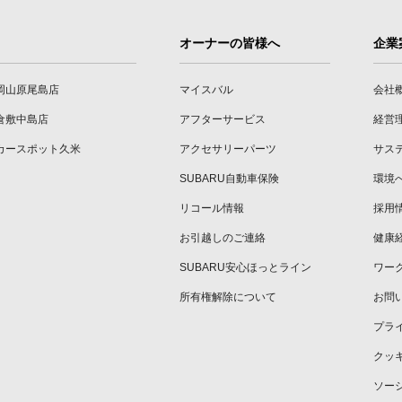
オーナーの皆様へ
企業
岡山原尾島店
マイスバル
会社
倉敷中島店
アフターサービス
経営
カースポット久米
アクセサリーパーツ
サス
SUBARU自動車保険
環境
リコール情報
採用
お引越しのご連絡
健康
SUBARU安心ほっとライン
ワー
所有権解除について
お問
プラ
クッ
ソー