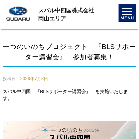
スバル中四国株式会社
toggle
naviga
岡山エリア
一つのいのちプロジェクト 『BLSサポー
ター講習会』 参加者募集！
投稿日：
2026年7月3日
スバル中四国 『
BLS
サポーター講習会』 を実施いたしま
す。