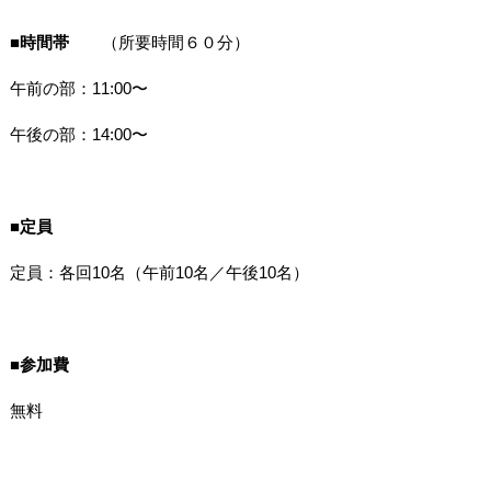
■時間帯
（所要時間６０分）
午前の部：
11:00
〜
午後の部：
14:00
〜
■定員
定員：各回
10
名（午前
10
名／午後
10
名）
■参加費
無料