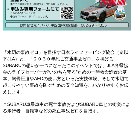
「水辺の事故ゼロ」を目指す日本ライフセービング協会（※以
下JLA）と、「２０３０年死亡交通事故ゼロ」を掲げる
SUBARUの想いが一つになったこのイベントでは、JLA各県協
会のライフセーバーが“いのちを守る”ための一時救命処置の基
本、胸骨圧迫やAEDの使い方といった実技体験、そして水辺で
起こりやすい事故を防ぐための安全知識を、わかりやすくお伝
えします。
＊
SUBARU
車乗車中の死亡事故および
SUBARU
車との衝突によ
る歩行者・自転車などの死亡事故ゼロを目指す。