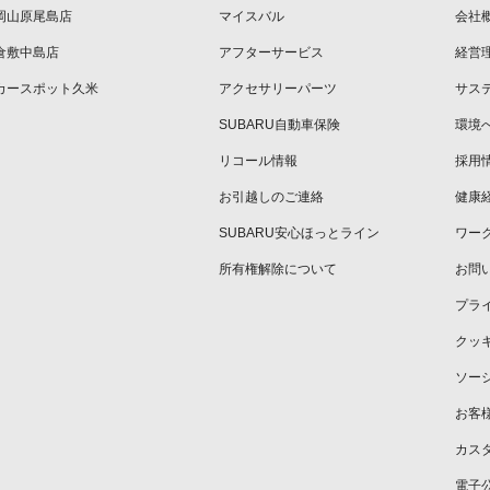
岡山原尾島店
マイスバル
会社
倉敷中島店
アフターサービス
経営
カースポット久米
アクセサリーパーツ
サス
SUBARU自動車保険
環境
リコール情報
採用
お引越しのご連絡
健康
SUBARU安心ほっとライン
ワー
所有権解除について
お問
プラ
クッ
ソー
お客
カス
電子