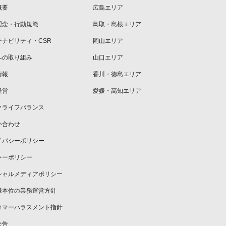
概要
広島エリア
理念・行動規範
鳥取・島根エリア
テナビリティ・CSR
岡山エリア
への取り組み
山口エリア
情報
香川・徳島エリア
経営
愛媛・高知エリア
クライフバランス
い合わせ
イバシーポリシー
キーポリシー
シャルメディアポリシー
様本位の業務運営方針
タマーハラスメント指針
公告