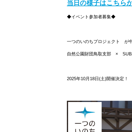
当日の様子はこちら
◆イベント参加者募集◆
一つのいのちプロジェクト が
自然公園財団鳥取支部 ×
SUB
2025
年
10
月
18
日
(
土
)
開催決定！