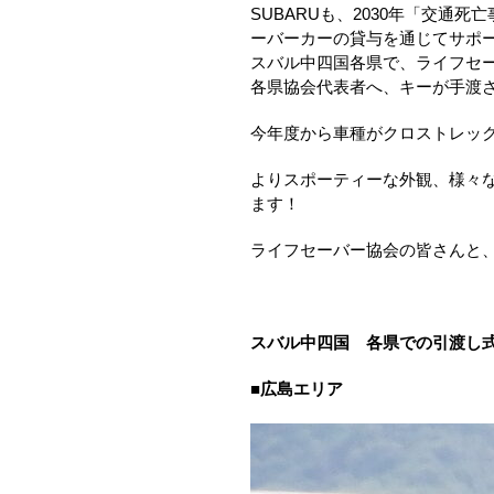
SUBARUも、
2030
年「交通死亡
ーバーカーの貸与を通じてサポ
スバル中四国各県で、ライフセ
各県協会代表者へ、キーが手渡
今年度から車種がクロストレッ
よりスポーティーな外観、様々な
ます！
ライフセーバー協会の皆さんと
スバル中四国 各県での引渡し
■広島エリア