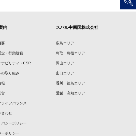
案内
スバル中四国株式会社
概要
広島エリア
理念・行動規範
鳥取・島根エリア
テナビリティ・CSR
岡山エリア
への取り組み
山口エリア
情報
香川・徳島エリア
経営
愛媛・高知エリア
クライフバランス
い合わせ
イバシーポリシー
キーポリシー