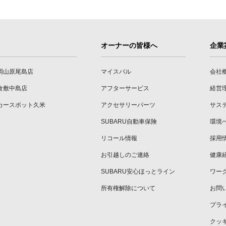
オーナーの皆様へ
企業
岡山原尾島店
マイスバル
会社
倉敷中島店
アフターサービス
経営
カースポット久米
アクセサリーパーツ
サス
SUBARU自動車保険
環境
リコール情報
採用
お引越しのご連絡
健康
SUBARU安心ほっとライン
ワー
所有権解除について
お問
プラ
クッ