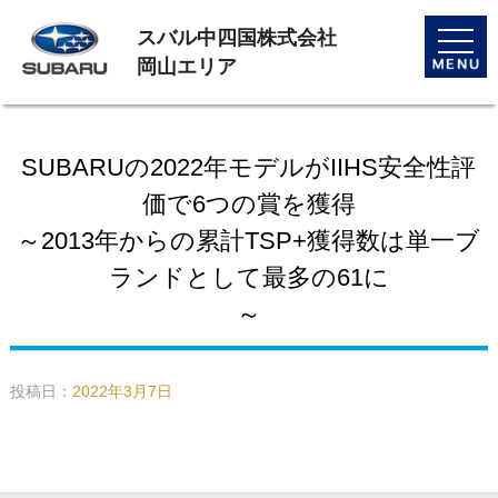
スバル中四国株式会社
toggle
naviga
岡山エリア
SUBARUの2022年モデルがIIHS安全性評
価で6つの賞を獲得
～2013年からの累計TSP+獲得数は単一ブ
ランドとして最多の61に
～
投稿日：
2022年3月7日