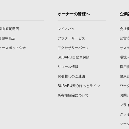
オーナーの皆様へ
企業
岡山原尾島店
マイスバル
会社
倉敷中島店
アフターサービス
経営
カースポット久米
アクセサリーパーツ
サス
SUBARU自動車保険
環境
リコール情報
採用
お引越しのご連絡
健康
SUBARU安心ほっとライン
ワー
所有権解除について
お問
プラ
クッ
ソー